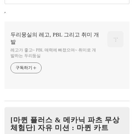
,
두리뭉실의 레고, PBL 그리고 취미 개
발
레고가 좋고~ PBL 매력에 빠졌으며~ 취미로 개
발하는 두리둥실
구독하기
[마퀸 플러스 & 메카닉 파츠 무상
체험단] 자유 미션 : 마퀸 카트