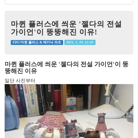
마퀸 플러스에 씌운 '젤다의 전설
가이언'이 뚱뚱해진 이유!
2021. 5. 19. 12:29
EDU/마퀸 플러스 & 메카닉 파츠
마퀸 플러스에 씌운 '젤다의 전설 가이언'이 뚱
뚱해진 이유
일단 사진부터