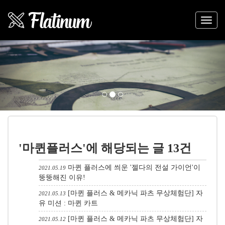
Previous
Nex
'마퀸플러스'에 해당되는 글 13건
마퀸 플러스에 씌운 '젤다의 전설 가이언'이
2021.05.19
뚱뚱해진 이유!
[마퀸 플러스 & 메카닉 파츠 무상체험단] 자
2021.05.13
유 미션 : 마퀸 카트
[마퀸 플러스 & 메카닉 파츠 무상체험단] 자
2021.05.12