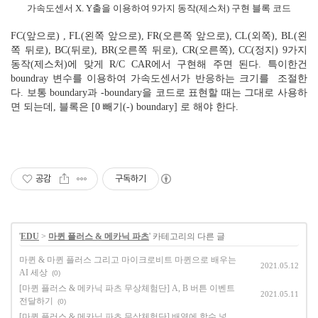
가속도센서 X. Y출을 이용하여 9가지 동작(제스처) 구현 블록 코드
FC(앞으로) , FL(왼쪽 앞으로), FR(오른쪽 앞으로), CL(외쪽), BL(왼
쪽 뒤로), BC(뒤로), BR(오른쪽 뒤로), CR(오른쪽), CC(정지) 9가지
동작(제스처)에 맞게 R/C CAR에서 구현해 주면 된다. 특이한건
boundray 변수를 이용하여 가속도센서가 반응하는 크기를 조절한
다. 보통 boundary과 -boundary을 코드로 표현할 때는 그대로 사용하
면 되는데, 블록은 [0 빼기(-) boundary] 로 해야 한다.
공감
구독하기
'
EDU
>
마퀸 플러스 & 메카닉 파츠
' 카테고리의 다른 글
마퀸 & 마퀸 플러스 그리고 마이크로비트 마퀸으로 배우는
2021.05.12
AI 세상
(0)
[마퀸 플러스 & 메카닉 파츠 무상체험단] A, B 버튼 이벤트
2021.05.11
전달하기
(0)
[마퀸 플러스 & 메카닉 파츠 무상체험단] 배열에 함수 넣