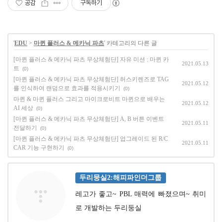
공감
구독하기
'
EDU
>
마퀸 플러스 & 메카닉 파츠
' 카테고리의 다른 글
[마퀸 플러스 & 메카닉 파츠 무상체험단] 자유 미션 : 마퀸 카
2021.05.13
트
(0)
[마퀸 플러스 & 메카닉 파츠 무상체험단] 허스키렌즈로 TAG
2021.05.12
를 인식하여 랜덤으로 효과를 적용시키기
(0)
마퀸 & 마퀸 플러스 그리고 마이크로비트 마퀸으로 배우는
2021.05.12
AI 세상
(0)
[마퀸 플러스 & 메카닉 파츠 무상체험단] A, B 버튼 이벤트
2021.05.11
전달하기
(0)
[마퀸 플러스 & 메카닉 파츠 무상체험단] 업그레이드 된 R/C
2021.05.11
CAR 기능 구현하기
(0)
두리뭉실2:해피파인더그룹
레고가 좋고~ PBL 매력에 빠졌으며~ 취미
로 개발하는 두리둥실