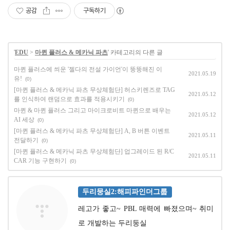
공감
구독하기
'
EDU
>
마퀸 플러스 & 메카닉 파츠
' 카테고리의 다른 글
마퀸 플러스에 씌운 '젤다의 전설 가이언'이 뚱뚱해진 이
2021.05.19
유!
(0)
[마퀸 플러스 & 메카닉 파츠 무상체험단] 허스키렌즈로 TAG
2021.05.12
를 인식하여 랜덤으로 효과를 적용시키기
(0)
마퀸 & 마퀸 플러스 그리고 마이크로비트 마퀸으로 배우는
2021.05.12
AI 세상
(0)
[마퀸 플러스 & 메카닉 파츠 무상체험단] A, B 버튼 이벤트
2021.05.11
전달하기
(0)
[마퀸 플러스 & 메카닉 파츠 무상체험단] 업그레이드 된 R/C
2021.05.11
CAR 기능 구현하기
(0)
두리뭉실2:해피파인더그룹
레고가 좋고~ PBL 매력에 빠졌으며~ 취미
로 개발하는 두리둥실