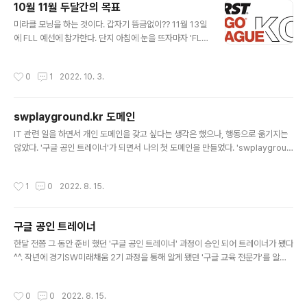
10월 11월 두달간의 목표
^ #51515 #40413 #찰리 #마인드스톰 #인벤터
글 내용
미라클 모닝을 하는 것이다. 갑자기 뜸금없이?? 11월 13일
에 FLL 예선에 참가한다. 단지 아침에 눈을 뜨자마자 'FL
L'를 생가하면 된다. 단지 그것 뿐이다.
작성시간
0
1
2022. 10. 3.
swplayground.kr 도메인
글 내용
IT 관련 일을 하면서 개인 도메인을 갖고 싶다는 생각은 했으나, 행동으로 옮기지는
않았다. '구글 공인 트레이너'가 되면서 나의 첫 도메인을 만들었다. 'swplaygroun
d.kr'. 처음부터 이름이 지어진건 아니다. 이름에 'google'과 'lego'를 넣었는데, 구
글 워크스페이스 도메인으로 사용이 블가하여 만들어진 것이 'swplayground.k
작성시간
1
0
2022. 8. 15.
r'이다. hosting.kr에서 도메인을 구매 했고, 워크스페이스와 개인 블로그에 연결 했
다. 이 시간 이후부터는 SW관련된 것들 그리고 구글 워크스페이스, 트레이너에 관련
된 내용들이 올라갈 예정이다. 그 동안 못했던 블로그 활동을 열심히 해야겠다^^.
구글 공인 트레이너
글 내용
한달 전쯤 그 동안 준비 했던 '구글 공인 트레이너' 과정이 승인 되어 트레이너가 됐다
^^. 작년에 경기SW미래채움 2기 과정을 통해 알게 됐던 '구글 교육 전문가'를 알게
됐고, 선생님들의 도움으로 트레이너가 되었다. GEG PT & ATC에 특별하게 감삼
의 마음을 전한다. 트레이너 과정을 통해서 혼자서는 할 수 없는 일들을 공유와 협력
작성시간
0
0
2022. 8. 15.
을 통해 할 수 있다는 것을 또한번 느끼게 됐다. 또 감사를^^