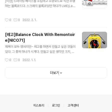
개의 방법으로 한바퀴 돌수 있게 각도와 시간을 조절했다.
[미션] 드라이빙 베이스를 조립하고 조향모드로 직선 주행
중요한건 같은 블록코드로 바닥과 바퀴의 상태(마찰력)에
하는 블록코드다. 스크래치 블록코딩만 하다가 LME(Leg
따라 근사하게 다르게 동작한다. 이유는 실행 시 때마다 환
o Mindstorms Education)를 접하니 어렵게 느껴진다.
경이 다르기 때문이다.
텍스트 코드도 인수가 여러개면 보기 힘들다. 천천히 여러
작성시간
0
0
2022. 2. 1.
번 빠트리지 않고 읽다보면 익숙해 질거라 생각된다. [블록
설명] 앞으로 50 파워로 두바퀴 강제 정지 1초 대기 뒤로 5
0 파워로 720도 강제 정지 1초 대기 앞으로 50 파워로 1
[레고]Balance Clock With Remontoir
초 강제 정지 글로 설명을 하는 것보다 그림으로 설명하는
e[NICO71]
게 직관적이다. 하나의 블록에 여러개의 아이콘과 숫자가
글 내용
있어 익숙하지 않지만, 익숙해질 거다 --.--; 곧 --.--;
제목이 모두 영어지만~ 레고를 하면서 만들고 싶은 것들이
있다. 그 중에 하나가 시계다. 만들고 싶은 생각만 크지, 구
조나 그런건 잘 모른다. 모르더라도 만들 수 있는 방법은 조
작성시간
0
0
2022. 1. 1.
립도를 이용하는 것! NICO71 크리에이터 블로그에 방문
하면 [Balance Clock With Remontoire]를 만들 수 있
는 브릭의 정보를 알 수 있다. 물론 조립도도 구매할 수 있
더보기
다. https://www.nico71.fr/balance-clock-with-re
montoire/ Balance Clock With Remontoire – Nic
o71's Technic Creations A Lego Technic Balanc
e Clock with Korfhage differential powered rem
ontoire, w..
의안내
티스토리
로그인
고객센터