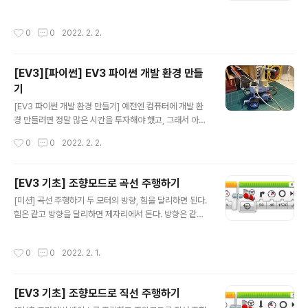
다. 힘의 크기가 차이가 없다면 직진 또는 후진 주행을 하
고, 차이가 있다면 곡선 주행을 한다. [블록코드] 이전 글에
작성시간
0
0
2022. 2. 2.
서 설명이 안된 부분이 있다. 'B + C'이다. 모터가 연결된
포트의 이름이다. 탱크모드로 B는 40크기의 힘, C는 -40
의 크기의 힘으로 780도 주행한다. 즉 제자리에서 한바퀴
[EV3][파이썬] EV3 파이썬 개발 환경 만들
돌고 강제 정지한다. 작은 힘(느린속도)으로 돌 경우 거의
기
관성을 느끼지 못하지만 큰힘(빠른속도)으로 돌 경우 관성
글 내용
으로 인하여 진행 방향으로 쏠림 현상을 볼 수 있다. 그래서
[EV3 파이썬 개발 환경 만들기] 예전엔 컴퓨터에 개발 환
정확한 거리를 주행해야 할 경우 작음 힘으로 모터를 사용
경 만들려면 정말 많은 시간을 투자해야 했고, 그래서 아무
해야 한다. 그래도 조금 해봤다고 블록들이 익숙해진 느낌
것도 모르는 사람은 시작도 못하고 포기하는 상황이 벌어
작성시간
0
0
2022. 2. 2.
이다^^.
진다. 진입장벽이 높았다. 그러나 요즘은^^ 어쨋든 나는 E
V3 파이썬 개발 환경을 만들어야 한다!. 아래의 링크를 참
고! https://education.lego.com/ko-kr/product-re
[EV3 기초] 조향모드로 곡선 주행하기
sources/mindstorms-ev3/teacher-resources/e
글 내용
[미션] 곡선 주행하기 두 모터의 방향, 힘을 달리하면 된다.
v3%EB%A5%BC-%EC%9D%B4%EC%9A%A9%
힘은 같고 방향을 달리하면 제자리에서 돈다. 방향은 같고
ED%95%9C-%ED%8C%8C%EC%9D%B4%EC%
힘이 다르면 반지름이 R인 곡선으로 주행한다. [블록코드]
8D%AC-%ED%94%84%EB%A1%9C%EA%B7%
*주행모드 방향은 100, 힘은 40, 780각도 -> 제자리에
B8%EB%9E%A8 마인드스톰 EV3 지원 | 필요한 모든
작성시간
0
0
2022. 2. 1.
서 한바퀴 돈다. *1초 대기 *주행모드 방향은 50, 힘은 4
것 다 준비하세요. | LEGO® Edu..
0, 1520각도 -> 오른쪽 모터는 움직이지 않은 상태에서
왼쪽바퀴로만 한바퀴 돈다. *1초 대기 *주행모드 방향은 2
[EV3 기초] 조향모드로 직선 주행하기
5 힘은 25 8.3초 -> 반지름인 R인 곡선으로 주행한다. 3
글 내용