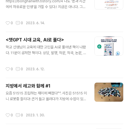
https://bonghanwith.tistory.com/4 나도 '돈과 시간
에서 자유로운 인생'을 가질 수 있다.! 지금은 아니다. 그렇
다 지금은 아니다. ㅠㅠ 10년, 20년 뒤 나의 가족들과 나의
동반자와 나의 친구들과 돈과 시간에서 자유로운 인생을
작성시간
0
0
2023. 6. 14.
보내고 싶다. 소비하는 사람에서 생산하는 사람으로 변하 s
wplayground.kr 2017년 11월에 작성했던 글이다. 거
의 5~6년전에 쓴 글이다. ...... ㅠㅠ 더 돈과 시간에 자유로
<챗GPT 시대 교육, AI로 풀다>
운 인생을 보내지 못하고 있다. 결단을 내려야 한다!
글 내용
학교 선생님의 교육에 대한 고민을 AI로 풀어낸 책이 나왔
다. 11분이 공저한 책이다. 상담, 발명, 작문, 작곡, 논문, 영
어 회화, 생활기록부에 대한 고민이 있다면 이 책을 적극 추
천한다. 정답을 얻으면 좋겠지만, 뭔가 시작할 수 있는 인사
작성시간
0
0
2023. 6. 12.
이트를 얻을 수 있을것이다. III.3.파이썬 AI 조교는 내가 쓴
파트다. 책은 아래 링크를 통해 구매 가능하다. https://w
ww.bookk.co.kr/book/view/173029 챗GPT 시대
지방에서 레고와 함께 #1
교육, AI로 풀다(생성형 AI로 상담, 발명, 작문, 작곡, 논문,
글 내용
영어 회화, 생활기록부 도전 수업과 업무, 자기계발 그 모든
요즘 51515 조립하는 재미에 빠졌다^^. 사진은 51515 미
것을 가능하게 해주는 단 한권의 책. 구글 공인 혁신가, 코
니 로봇중 찰리다! 큰거 들고 올려다가 지방에 수업이 있어
치, 트레이너인 11명의 현장 교육 전문가들이 교육의 고민
서 머리도 식히고 집중할 겸 51515 로봇 세트를 가져왔다.
을 해결하기 위해 ..
위 사진은 부품들인데, 박스에 넣고 조립을 할려니 찾기 힘
작성시간
0
0
2023. 1. 30.
들어서 책상위에 펼쳐두고 조립했다. 그냥 찾기도 힘든데
작은 박스에 겹쳐 있으니 더 찾기 힘들다. 역시 귀엽다! 주
말에 집에 가서 큰놈이랑 미니 같이 사진으로 남겨야 겠다^