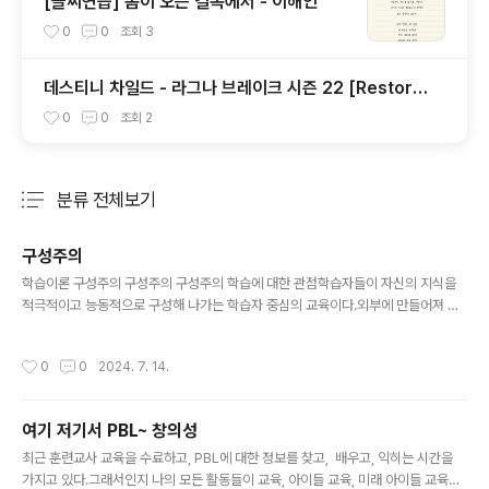
[글씨연습] 봄이 오는 길목에서 - 이해인
0
0
조회
3
데스티니 차일드 - 라그나 브레이크 시즌 22 [Restora
tion] 스토리 및 애니 원펀
0
0
조회
2
분류 전체보기
주요 글 목록
구성주의
글 내용
학습이론 구성주의 구성주의 구성주의 학습에 대한 관점학습자들이 자신의 지식을
적극적이고 능동적으로 구성해 나가는 학습자 중심의 교육이다.외부에 만들어져 있
는 것을 받아들이는 것이 아니고 내가 만들어 가는 것.자기 성찰의 시간을 가짐.지식
의 활용과 전이.철학자, 심리학자, 생물학자, 자연과학자 Jean William Fritz Piag
작성시간
0
0
2024. 7. 14.
etPBL 수업에서 중요한 이론중에 하나인 구성주의! 대략적인건 알겠다. 실제 수업
에 적용하는건 힘들거라 생각되지만, 수업 이후에 느끼는 성취감은 상당할거라 느껴
진다. 필요한 정보를 찾으면 찾을 수록 알아야 할 것들이 막 쏟아 진다 --.-- 인지구
여기 저기서 PBL~ 창의성
조인지적 갈등(사고의 불이치)평형화(동화 or 조절)지식의 재구성 선생님들의 원픽
글 내용
이론 #1. 구성주의&인지적유연성앞의 두 동영상..
최근 훈련교사 교육을 수료하고, PBL에 대한 정보를 찾고, 배우고, 익히는 시간을
가지고 있다.그래서인지 나의 모든 활동들이 교육, 아이들 교육, 미래 아이들 교육에