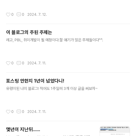
집중되어 있다. 레고를 선택했던 것처럼! 구글 에듀케이션을 선택했던 것처럼! 비슷
한 느낌이 PBL에도 있다. '왜'라는 질문을 지금 당장 답해야 할 필요는 없을 거 같다^
작성시간
0
0
2024. 7. 12.
^. 뭐 서서히 알아가면 될 거 같다. 아래의 TED 강연은 미래 역량중 하나인 "창의
성"을 포함하고 있다. 관심이 있다면 스크립트를 봐도 좋지만, 천천히 보고 웃으면서
짧은 20분의 시간을 보내면 좋겠다.Do schools kill screativity | Sir Ken Robi
이 블로그의 주된 주제는
nson | TED마지막 쯔음에 "우리의 과제는 아이들이 미래에 맞설 수 있도록 전인교
글 내용
육을 ..
레고, PBL, 취미개발이 될 예정이다.할 얘기가 많은 주제들이다^^.
작성시간
0
0
2024. 7. 11.
포스팅 안한지 1년이 넘었다니!
글 내용
유령이된 나의 블로그! 적어도 1주일에 3개 이상 글을 써보자~
작성시간
0
0
2024. 7. 11.
몇년이 지난뒤......
글 내용