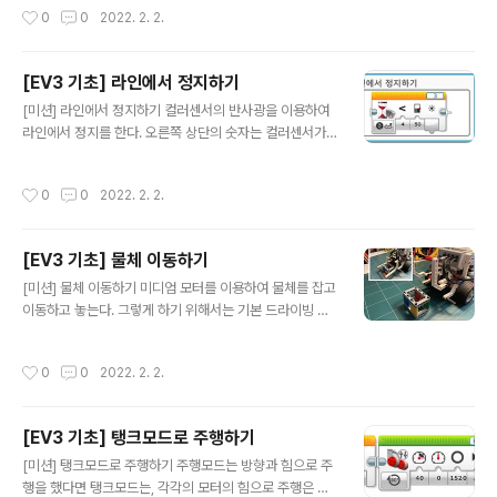
작성시간
0
0
2022. 2. 2.
클때는 ..
하게 표현하면 '2번 포트에 연결된 자이로 센서의 각도가
45도 증가하면'이다. 아래의 사진을 보면 증가, 감소, 모두
를 선택할 수 있다. 자이로 센서 VS 모터의 힘 일때 어떤 걸
[EV3 기초] 라인에서 정지하기
이용해야 정확한 움직일 수 있을까???????
글 내용
[미션] 라인에서 정지하기 컬러센서의 반사광을 이용하여
라인에서 정지를 한다. 오른쪽 상단의 숫자는 컬러센서가
연결된 포트번호! 오른쪽 하단에 아래쪽으로 삐쭉나온 모
양이 있는데, 이건 광량값을 다른데로 출력할 때 사용한다.
작성시간
0
0
2022. 2. 2.
위로 삐쭉은 입력!. 기존 스크래치 및 텍스트 코딩으로 표현
하려면 여러가지를 복합적으로 해야 한다. 그 부분을 블록
으로 표현한거 같은 느낌! 단순한걸 좋아하는 나로서는 첫
[EV3 기초] 물체 이동하기
느낌은 복잡^^?? 이런 스타일도 금방 익숙해 질거라 생각
글 내용
한다. 초록색 매트위에서 동작을 시켰는데...... 확인해 보니
[미션] 물체 이동하기 미디엄 모터를 이용하여 물체를 잡고
검정색이랑 녹색의 반사광이 별반 차이가 없다. 그래서 다
이동하고 놓는다. 그렇게 하기 위해서는 기본 드라이빙 베
시 색상으로 확인해 보니, 둘다 검정으로 인식된다. 예전에
이스에 아래의 사진처럼 잡는 구조물과 상자를 만들어야
지인이 초록색에 가까운 매트위에서 라인트레이싱이 안된
한다. 말은 잡는 구조라고 했지만 가두는 구조물이라고 해
작성시간
0
0
2022. 2. 2.
다고 했던 말이 기억났다. 어쨋..
야 정확할거 같다. [블록코드] 이제는 쓰지 않아도 한눈에
아이콘이 보인다^^.
[EV3 기초] 탱크모드로 주행하기
글 내용
[미션] 탱크모드로 주행하기 주행모드는 방향과 힘으로 주
행을 했다면 탱크모드는, 각각의 모터의 힘으로 주행은 한