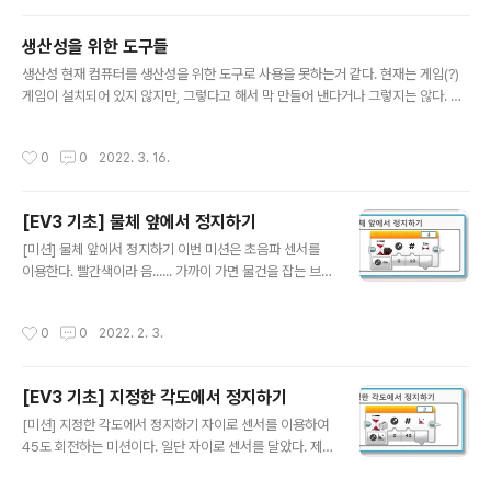
생산성을 위한 도구들
글 내용
생산성 현재 컴퓨터를 생산성을 위한 도구로 사용을 못하는거 같다. 현재는 게임(?)
게임이 설치되어 있지 않지만, 그렇다고 해서 막 만들어 낸다거나 그렇지는 않다. 유
튜브, 드라마, 영화가 대부분이다. 하루 아침에 생산성을 위한 도구로 바뀌지는 않지
만, 꾸준히 하다보면 바뀌거라 생각한다. 컴퓨터를 생산성을 위한 도구로 만들어 보
작성시간
0
0
2022. 3. 16.
자!
[EV3 기초] 물체 앞에서 정지하기
글 내용
[미션] 물체 앞에서 정지하기 이번 미션은 초음파 센서를
이용한다. 빨간색이라 음...... 가까이 가면 물건을 잡는 브릭
으로 내리 찍을거 같은 느낌이 난다. 뭐 어쨋든 제법 로봇처
럼 느껴진다. [블록코드] 이렇게 펼쳐 보니 입력값으로 사
작성시간
0
0
2022. 2. 3.
용할 수 있는 것들이 많다. 어쨋든 '거리가 11만큼 감소하
면' 과 '거리가 6만큼 증가하면'으로 해석하면 된다. 처음
시도할때 물체와의 거리가 11인 지점에서 멈출거라 생각했
[EV3 기초] 지정한 각도에서 정지하기
는데, 동작을 해보고 나서 정확하게 알았다. 그리고 거리를
글 내용
비교 연산자를 이용하여 거리가 11인 지점에서 멈추게 할
[미션] 지정한 각도에서 정지하기 자이로 센서를 이용하여
려고 했으나, 계속 모터가 동작했다. 이유는 간단하다. 거리
45도 회전하는 미션이다. 일단 자이로 센서를 달았다. 제
를 판단하는 시점에서 정확하게 11이라고 인식하 수 없기
법 로봇다워졌다. [블록코드] '자이로 센서 각도가 변경되
때문이다. 모터의 동작 힘(속도)이 작을 때는 될지 몰라도,
면'을 코딩하려면 위 블록을 사용해야 한다. 위 블록을 정확