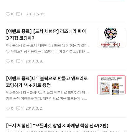
트 링크다. http://cafe.naver.com/bbcmicro/1071
하단에 댓글을 남기면 초대장도 보내 준다고 하니 관심 있
작성시간
0
0
2018. 5. 12.
다면! 댓글~ 고고고
[이벤트 종료] [도서 체험단] 라즈베리 파이
3 직접 코딩하기
글 내용
앤써북에서 최근 도서 체험단 이벤트를 많이 하는 거 같다.
"아두이노처럼 사용하는 라즈베리 파이 3 직접 코딩하기"
이 책이다자세한 건 여기를 클릭 하면 볼 수 있다. 아주 오
작성시간
0
1
2018. 3. 8.
래전 라즈베리파이를 사 놓고 아무것도(?) 하지 않았다. 그
때 당시 라즈베리 파이로 많은 것들을 할 수 있던걸로 기억
한다. 예를 들자면, 에뮬게임기를 라즈베리파이로 돌리거
[이벤트 종료]다두블럭으로 만들고 엔트리로
나, 스트리밍 서버로 만들거나^^. 이 책에선 코딩교육과 맞
코딩하기 책 + 키트 증정
물려 관련 컨텐츠로 구성되어 있다. 책을 직접 봐야 겠지만,
글 내용
프로젝트 부분은 요즘 한번쯤 해보고 싶은 것으로 구성되
앤써북에서 다두블럭으로 만들고 엔트리로 코딩하기 책 +
어진거 같다. 관심이 있다거나, 이미 집에 라즈베리파이가
키트 증정 이벤트를 한다. 개인적으로 마음에 드는게 두가
잠자고 있다면 도전해 볼만 하다. Chapter 1. 라즈베리 파
지 있는데 책과 납땜이 필요 없이 사용 할 수 있는 키트다.
작성시간
0
1
2018. 3. 2.
이 준비하기 Lesson 01. 라즈베리 파이란? 01 라즈베리
당첨 되면^^ 열심히 해보고 아이들에게 알려줘야 겠다^^.
파이 ..
코딩교육 컨텐츠를 만드는 입장에서 써보고 싶은 키트다.
거기에다가 엔트리에서 할 수 있어서 더욱 좋은거 같다. 스
[도서 체험단] "오픈마켓 창업 & 마케팅 핵심 전략(2판)
크래치와 엔트리를 잠깐 써 본 입장에서 엔트리가 편한다.
글 내용