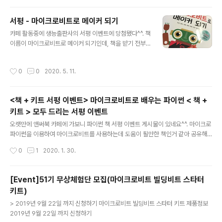
..
에 관심이 있다면 이벤트에 참여 해보는 것도 좋을거 같다.
- 신청 페이지로 가기 -
서평 - 마이크로비트로 메이커 되기
글 내용
카페 활동중에 생능출판사의 서평 이벤트에 당첨됐다^^. 책
이름이 마이크로비트로 메이커 되기인데, 책을 받기 전부
터 기대가 된다. 처음 마이크로비트를 접했을 때 외계인이
생각났는데, 책 표지를 보니 그 때 생각이 났다. 일단 목차
작성시간
0
0
2020. 5. 11.
를 보자! 'II부 메이킹 비트'가 눈에 들어 온다. 7명의 저자가
쓴 책이란걸 느끼게 해주는 부분이다. 이 부분만으로도 책
값을 한다고 생각한다. 전반적인 글씨 크기와 그림이 배치
<책 + 키트 서평 이벤트> 마이크로비트로 배우는 파이썬 < 책 +
는 마음에 든다. 또한 적당한 수준의 글 내용이 어렵지 않게
키트 > 모두 드리는 서평 이벤트
책을 읽기가 편했다. 메이커 초보에게 만들려고 하는 것을
글 내용
체계적으로 만들도록 있도록 '생각 다지기'와 '생각 펼치
오랫만에 앤써북 카페에 가보니 파이썬 책 서평 이벤트 게시물이 있네요^^. 마이크로
기'로 구성한 부분이 좋아 보였다. I부 컴퓨팅 비트 - 특이
파이썬을 이용하여 마이크로비트를 사용하는데 도움이 될만한 책인거 같아 공유해
할거 없는 블록코딩의 일반적인 내용이다. 처음 마이크로
요. 서평 이벤트에 참여해서 좋은 결과가 있길 바래요^^! 마이크로비트로 배우는 파
작성시간
0
1
2020. 1. 30.
비트 블록 코..
이썬하드웨어를 동작시키며 진짜 재미있게 배우는 파이썬 입문 활용서! 도서 + 키트
체험단을 모십니다! 2020년 2월 15일 | 396쪽 | 18,800원 | 풀컬러 | 서민우 저 |
앤써북 마이크로비트로 배우는 파이썬서민우앤써북 2020.02.25 YES24, 교보문
[Event]51기 무상체험단 모집(마이크로비트 빌딩비트 스타터
고 등 전국서점과 인터넷서점에서 판매를 시작했어요~~ 마이크로비트로 배우는 파
키트)
이썬 하드웨어를 동작시키며 진짜 재미있게 배우는 파이썬 입문 활용서! 서평이벤트
글 내용
안내 ■ 모집 인원 : 5명 ■ 이벤트 기간 :..
> 2019년 9월 22일 까지 신청하기 마이크로비트 빌딩비트 스타터 키트 제품정보
2019년 9월 22일 까지 신청하기