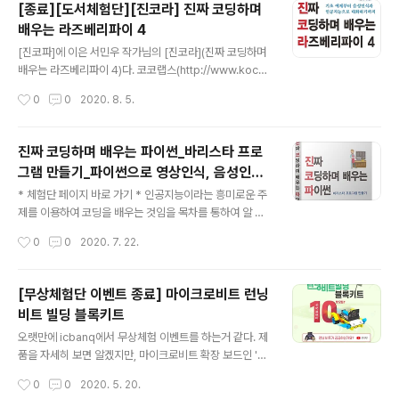
[종료][도서체험단][진코라] 진짜 코딩하며
앤써북 바로가기
배우는 라즈베리파이 4
글 내용
[진코파]에 이은 서민우 작가님의 [진코라](진짜 코딩하며
배우는 라즈베리파이 4)다. 코코랩스(http://www.kocol
abs.co.kr/)를 통해서 책의 예제를 따라 할 수 있게 하드
작성시간
0
0
2020. 8. 5.
웨어 부품을 한번에 구매 하다. [진코파]에서 사용한 파이
썬 고급 주제 보다 더 다양한 파이썬을 배울 수 있게 구성
되어 있어서 좋을거 같다. 나도 도서체험단에 도전 하겠지
진짜 코딩하며 배우는 파이썬_바리스타 프로
만, 라즈베리파이, 인공지능에 관심이 있다면 도전해 보자
그램 만들기_파이썬으로 영상인식, 음성인식,
글 내용
인공지능 활용하기<앤써북> 도서 체험단
* 체험단 페이지 바로 가기 * 인공지능이라는 흥미로운 주
제를 이용하여 코딩을 배우는 것임을 목차를 통하여 알 수
있다. 더블어 무료 동영상 강의가 제공 되니 혼자서로 충분
작성시간
0
0
2020. 7. 22.
히 책을 볼 수 있을거라 생각 된다. ^^ 관심이 있으면 바로
신청! 오늘 5시까지! 신청 목차Chapter 01 파이썬 살펴보
기 01_ 파이썬 기본기 다루기 01-1 파이썬이란 무엇인가?
[무상체험단 이벤트 종료] 마이크로비트 런닝
01-2 파이썬은 유용한가? 파이썬은 쉽다 파이썬은 강력하
비트 빌딩 블록키트
다! 파이썬은 라이브러리가 강력하다! 02 _ 파이썬 개발환
글 내용
경 구성하기 02-1 파이썬 설치하기 02-2 파이썬 실습 환
오랫만에 icbanq에서 무상체험 이벤트를 하는거 같다. 제
경 설정하기 IDLE 실행하기 파이썬 셀에 직접 명령 줘보기
품을 자세히 보면 알겠지만, 마이크로비트 확장 보드인 '슈
파이썬 프로그램 작성하기 파이썬 프로그램 저장하기 1 파
퍼 비트'가 포함되어 있고, 호환 레고를 이용하여 뭔가를 만
작성시간
0
0
2020. 5. 20.
이썬 실습 디렉터리 생성하기 파이썬 프로그램 저장하기 2
들 수 있을거 같다. 코딩 + 마이크로비트 + 파이썬 + 레고