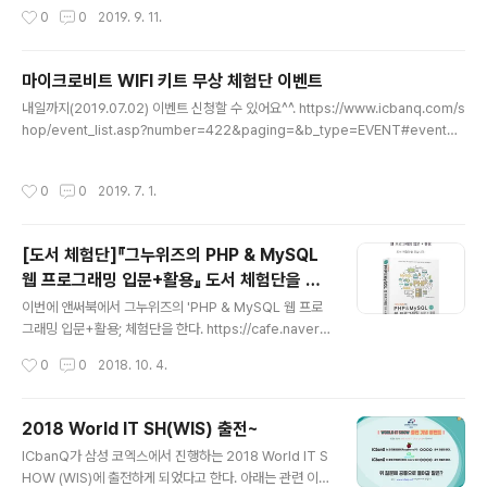
작성시간
0
0
2019. 9. 11.
마이크로비트 WIFI 키트 무상 체험단 이벤트
글 내용
내일까지(2019.07.02) 이벤트 신청할 수 있어요^^. https://www.icbanq.com/s
hop/event_list.asp?number=422&paging=&b_type=EVENT#eventTo
p
작성시간
0
0
2019. 7. 1.
[도서 체험단]『그누위즈의 PHP & MySQL
웹 프로그래밍 입문+활용』 도서 체험단을 모
글 내용
집합니다.
이번에 앤써북에서 그누위즈의 'PHP & MySQL 웹 프로
그래밍 입문+활용; 체험단을 한다. https://cafe.naver.c
om/answerbook/2538 꽤 오래전에 php 한번 해보고
작성시간
0
0
2018. 10. 4.
는 못했는데, 당첨 되면 이번 기회에 새로워진 php를 해봐
야 겠다.
2018 World IT SH(WIS) 출전~
글 내용
ICbanQ가 삼성 코엑스에서 진행하는 2018 World IT S
HOW (WIS)에 출전하게 되었다고 한다. 아래는 관련 이벤