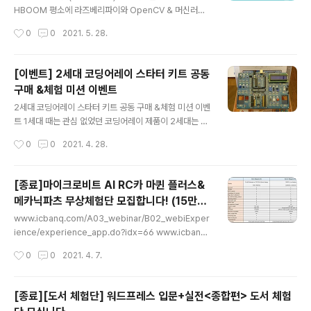
있긴 한데, 직코 쉴드도 상당한 매력이 있다. 그리고 저 위
HBOOM 평소에 라즈베리파이와 OpenCV & 머신러닝
에 쪼그만 것이 불루투스 모듈인데, 저 블루투스 모듈에 아
에 관심이 있던 분들에게는 좋은 무상체험단이 될거 같다.
작성시간
0
0
2021. 5. 28.
두이노에서, 앱인벤터에서 제어해야 한다. 근데 쉬워도 너
라즈베리파이, 리눅스, OpenCV, 머신 러닝을 체험하기
무나 쉽다. 어쨋든 다음 사진은 나머지..
딱 좋은 교구라 생각되고, 최근 들어 블록 코딩 교구만 봐와
서인지 설렌다^^. 눈썰미 좋은 사람은 아마도 부품만 구해
[이벤트] 2세대 코딩어레이 스타터 키트 공동
서 만들 수 있겠지만, 나는...... 대충 만들기야 하겠지만 태
구매 &체험 미션 이벤트
는 나지 않을거 같다. 기본적인 샤시를 만들지도 못하고 회
글 내용
로도 모른다. 가격은 흠흠...... 소프트웨어쪽만 어느 정도 아
2세대 코딩어레이 스타터 키트 공동 구매 &체험 미션 이벤
는 나에게 딱 맞는 교구다. 아주 오래전에 OpenCV 스터
트 1세대 때는 관심 없었던 코딩어레이 제품이 2세대는 끌
디도 했고, 조금 오래전에 ML도 스터디해서 조금은 쉽게
린다. 아두이노 + 각종 디바이스로 뭔가를 만들고 알려주
작성시간
0
0
2021. 4. 28.
접근 할 수 있을거라 생각은 든다. 그러면서도 체험단에 선
려고 하면 얼토당토하는 문제들이 발생 한다. 그래서 학생
정..
이든 강사든 교육현장에서 스트레스를 받게 마련이다. 이
것만으로도 교육에 적합한 제품이다. 개인적으로 기대하는
[종료]마이크로비트 AI RC카 마퀸 플러스&
건 아두이노용이 아닌 라즈베리파이 피고용 2세대 코딩어
메카닉파츠 무상체험단 모집합니다! (15만원
레이다. 현재 공동구매&체험 미션 이벤트 중이다. 아래의
글 내용
상당!)
링크에 많은 정보가 있으니 필요한 분에게 도움이 되었으
www.icbanq.com/A03_webinar/B02_webiExper
면 좋겠다. 코딩어레이 아두이노 스타터 센서 키트 : 코딩어
ience/experience_app.do?idx=66 www.icbanq.
레이 코딩어레이 아두이노 스타터 센서 키트 smartstor
com/P011445320 마이크로비트 마퀸 플러스 고급ST
작성시간
0
0
2021. 4. 7.
e.naver.com 2세대 코딩어레이 스타터 키트 공동 구매
EM 교육로봇(마퀸용 메카닉 로더파츠 4개종류 포함),Ma
이벤트 https://cafe.na..
queen Plus wit Micro:bit 마이크로 마퀸 플러스는 마
이크로의 고급버전으로 더 크고 안정적인 섀시, 더 많은 내
[종료][도서 체험단] 워드프레스 입문+실전<종합편> 도서 체험
장기능/확장포트를 제공합니다. 마퀸용 메카닉파츠가 포함