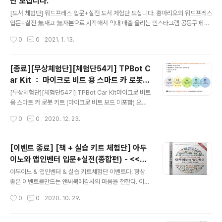
단 모십니다.
된 상품입니다. - 135000원 국내 최대 전자 www.icban
글 내용
q.com 마이크로비트 AI RC카 마퀸 플러스&메카닉파츠
[도서 체험단] 워드프레스 입문+실전 도서 체험단 모십니다. 홍마리오의 워드프레스
무상체험단 모집 아이씨뱅큐에서 좋은 제품으로 무상체험
입문+실전 無재고 無자본으로 시작해서 억대 매출 올리는 인스타그램 공동구매 실
단을 모집한다. 마퀸에서 업그레이드 된 마퀸플러스를 요
천북! 2021년 1월 25일... cafe.naver.com 무재고 무자본으로 시작해서 억대 매
작성시간
0
0
2021. 1. 13.
약해 보면 온보드의 WS2812 RGB..
출 올리는 '인스타그램 공동구매 실천북' 구절이 너무나 끌린다. 티스토리를 통해서
개인 블로그를 만들어 가고 있다. 티스토리를 통하여 쇼핑몰도 생각하고 있다. 책 컨
턴츠 중에 실습 프로젝트 2 : 워드프레스 쇼핑몰 만들기 실습 프로젝트 5 : 워드프레
[종료][무상체험단][체험단54기] TPBot C
스 사이트를 검색엔진최적화(SEO) 이 부분이 제일 눈에 들어 온다. 직접 실습 할 수
ar Kit ： 마이크로 비트 용 스마트 카 로봇
있는 카페24 3개월무료 이용권도 제공되니 " - 웹사이트 구축에 필요한 기초 지식
글 내용
키트 (마이크로 비트 보드 미포함)
이 없는..
[무상체험단][체험단54기] TPBot Car Kit마이크로 비트
용 스마트 카 로봇 키트 (마이크로 비트 보드 미포함) 오랫
만에 ICBANQ에서 무상체험단을 진행하는거 같다. -> 체
작성시간
0
0
2020. 12. 23.
험단신청 체험단신청
[이벤트 종료] [책 + 실습 키트 체험단] 아두
이노와 앱인벤터 입문+실전(종합편) - <<책
글 내용
+ 실습 풀 키트>> 체험단 모십니다.
아두이노 & 앱인벤터 & 실습 키트체험단 이벤트다. 항상
좋은 이벤트를만드는 앤써북에감사의 마음을 전한다. 이벤
트 기간 2020년 10월 28(수) ~ 11월 3일(화) 17:00분까
작성시간
0
0
2020. 10. 29.
지 [출처] [책 + 실습 키트 체험단] 아두이노와 앱인벤터
입문+실전(종합편) - 체험단 모십니다. (앤써북_ IT/컴퓨
터, 경제경영, 취미/실용/건강/여행 전문 출판사) | 작성자