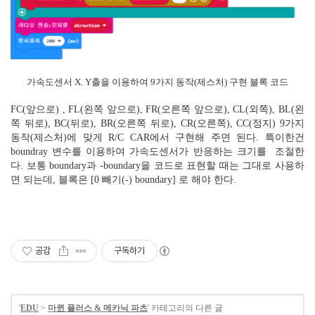
가속도센서 X. Y출을 이용하여 9가지 동작(제스처) 구현 블록 코드
FC(앞으로) , FL(왼쪽 앞으로), FR(오른쪽 앞으로), CL(외쪽), BL(왼
쪽 뒤로), BC(뒤로), BR(오른쪽 뒤로), CR(오른쪽), CC(정지) 9가지
동작(제스처)에 맞게 R/C CAR에서 구현해 주면 된다. 특이한건
boundray 변수를 이용하여 가속도센서가 반응하는 크기를 조절한
다. 보통 boundary과 -boundary을 코드로 표현할 때는 그대로 사용하
면 되는데, 블록은 [0 빼기(-) boundary] 로 해야 한다.
공감
구독하기
'
EDU
>
마퀸 플러스 & 메카닉 파츠
' 카테고리의 다른 글