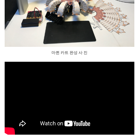
마퀸 카트 완성 사 진