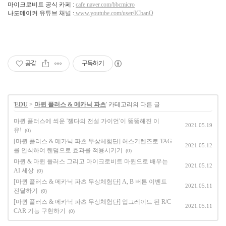
마이크로비트 공식 카페 :
cafe.naver.com/bbcmicro
나도메이커 유튜브 채널 :
www.youtube.com/user/ICbanQ
공감
구독하기
'
EDU
>
마퀸 플러스 & 메카닉 파츠
' 카테고리의 다른 글
마퀸 플러스에 씌운 '젤다의 전설 가이언'이 뚱뚱해진 이
2021.05.19
유!
(0)
[마퀸 플러스 & 메카닉 파츠 무상체험단] 허스키렌즈로 TAG
2021.05.12
를 인식하여 랜덤으로 효과를 적용시키기
(0)
마퀸 & 마퀸 플러스 그리고 마이크로비트 마퀸으로 배우는
2021.05.12
AI 세상
(0)
[마퀸 플러스 & 메카닉 파츠 무상체험단] A, B 버튼 이벤트
2021.05.11
전달하기
(0)
[마퀸 플러스 & 메카닉 파츠 무상체험단] 업그레이드 된 R/C
2021.05.11
CAR 기능 구현하기
(0)