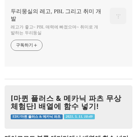
두리뭉실의 레고, PBL 그리고 취미 개
발
레고가 좋고~ PBL 매력에 빠졌으며~ 취미로 개
발하는 두리둥실
구독하기
[마퀸 플러스 & 메카닉 파츠 무상
체험단] 배열에 함수 넣기!
2021. 5. 11. 10:49
EDU/마퀸 플러스 & 메카닉 파츠