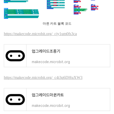
마퀸 카트 블록 코드
https://makecode.microbit.org/_cjy1um0fs3ca
업그레이드조종기
makecode.microbit.org
https://makecode.microbit.org/_c4i3q6DHuXW3
업그레이드마퀸카트
makecode.microbit.org