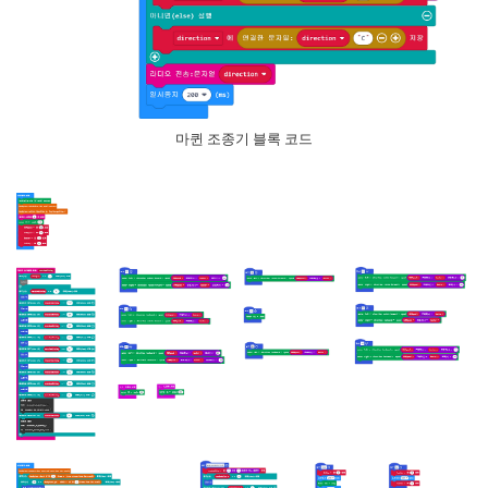
마퀸 조종기 블록 코드